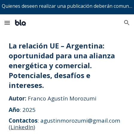
Quienes deseen realizar una publicación deberán comunicarse a bitacoralegalenaccion@gmail.com
Skip to main content
Skip to navigation
La relación UE – Argentina:
oportunidad para una alianza
energética y comercial.
Potenciales, desafíos e
intereses.
Autor:
Franco Agustín Morozumi
Año
: 20
25
Contactos
:
agustinmorozumi@gmail.com
(
LinkedIn
)