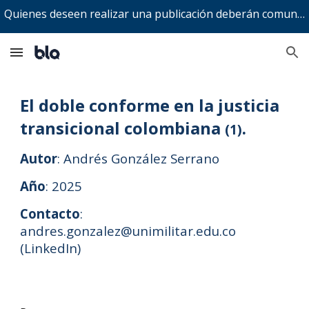
Quienes deseen realizar una publicación deberán comunicarse a bitacoralegalenaccion@gmail.com
Skip to main content
Skip to navigation
El doble conforme en la justicia
transicional colombiana
.
(1)
Autor
:
Andrés González Serrano
Año
: 2025
Contacto
:
andres.gonzalez@unimilitar.edu.co
(
LinkedIn
)